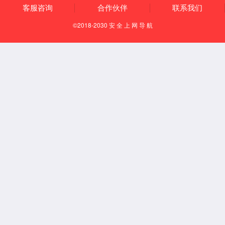
搜索
光影廿二载——世界杯官网22周年工厂开放日温情纪实
356次
2026-07-18


世界杯官网以最温暖的怀抱，迎接员工家
属与孩子们踏入这片平日专注制造的土
地。
深耕再生，技术引领——世界杯官网分享高品质再生沥青混合料生产关键设备技术
402次
2026-07-17


世界杯官网作为大会协办单位，深度参与
会议组织，紧扣“数智赋能·循环再生”主