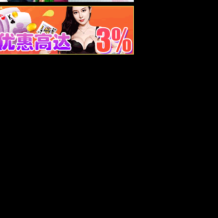
节、技术参数，共寻合作机会。