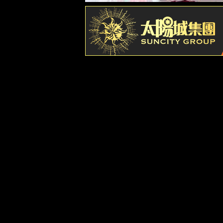
回首这五天，世界杯官网