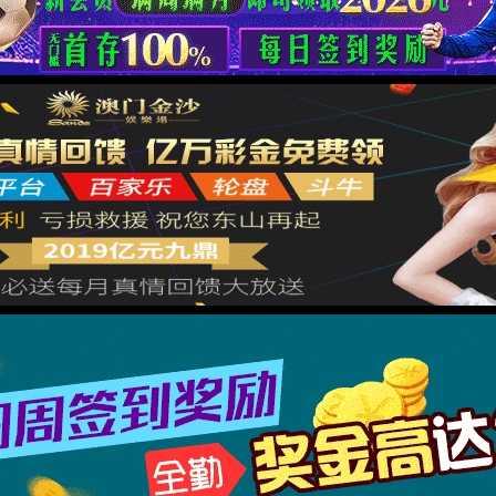
逆势突围
类型：专题报道
-
+
字号
A
A
A
的规模并不大，但鲜明的产品特色使其快速抢占了市场空白点。创业之初，
研发之路，将公司定位于专注中小型沥青混凝土搅拌设备与沥青再生设备养护