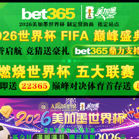
FA World Cup
我们
/
新闻中心
/
产品介绍
/
销售服务
/
客户支持
专题报道
视频中心