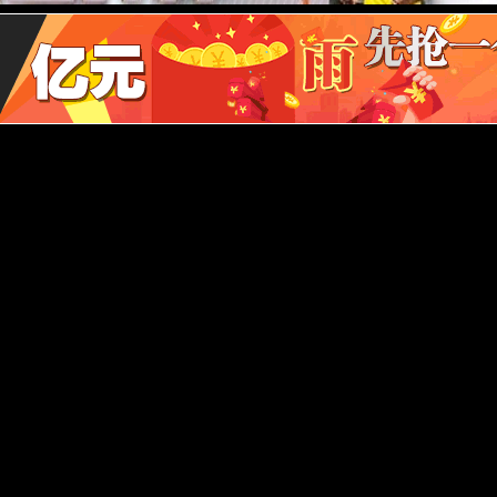
013工程机械产品发展（北京）论坛暨中国工程机械年度产品TOP50颁奖典礼上，
OP50并且获奖。这个奖项每年都有创新和变化，我们推出的产品每年也都在升
界杯官网2012年自主研发的双拌缸沥青厂拌热再生设备。设备在设计上为加热
充分分散、渗透、混溶，在后续拌和过程中与原生料更好融合，同时缩短拌和时
置，对尾气进行二次燃烧，解决了RAP在加热过程中释放大量蓝烟污染除尘器
相比，厂拌热再生最大的优势在于对旧料的利用率最高，并且在使用旧料过程
用户的实际需求和施工情况进行科研攻关，最终走出了一条打造自己核心技术的
于她的春天。截至目前，铁拓已拥有经验丰富的技师350多名，拥有相关实用
是对铁拓的最佳回报。
为铁拓打造自身专业化、精品化品牌形象奠定了坚实的基础，而且在专业化