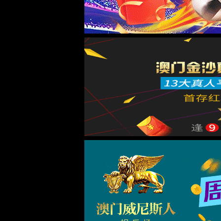
新闻中心
蓝海战略 
20
2013-04

访问量：11571

访问
在同类企业中，世界杯官网
自主创新为主的差异化产品