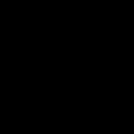
3年尾牙联欢晚会成功举办
题